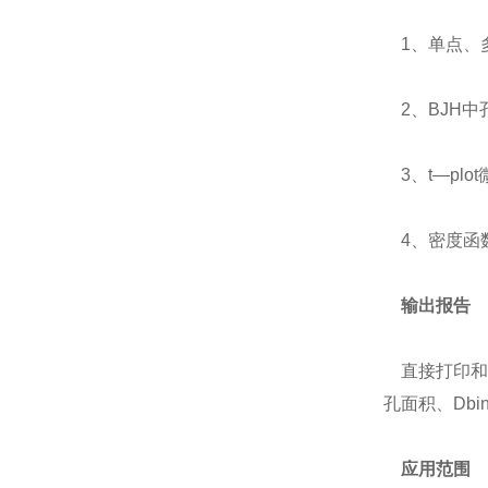
1、单点、多点
2、BJH中
3、t―plot
4、密度函数
输出报告
直接打印和EX
孔面积、Dbin
应用范围