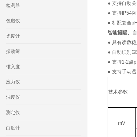
●
支持自动关
检测器
●
支持IP54
色谱仪
●
标配复合p
智能提醒、自
光度计
● 具有读数
振动筛
● 自动识别G
● 支持1-2
点
锥入度
● 支持手动
应力仪
技术参数
浊度仪
测定仪
mV
白度计