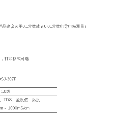
下样品建议选用0.1常数或者0.01常数电导电极测量）
果
，打印格式可选
SJ-307F
1.0级
、TDS、盐度值、温度
cm～ 1000mS/cm