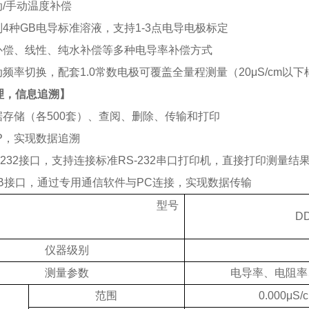
动/手动温度补偿
别4种GB电导标准溶液，
支持
1-3点电导电极标定
不补偿、线性、纯水补偿等多种电导率补偿方式
动频率切换，配套
1.0常数电极
可覆盖
全
量程测量（20μS/cm以
理
，信息追溯】
据存储（各500套）、查阅、删除、传输和打印
P
，
实现数据追溯
S-232接口，支持连接标准RS-232串口打印机，直接打印测量结
SB接口，通过专用通信软件与
PC连接，实现数据传输
型号
DD
仪器级别
测量参数
电导率、电阻率
范围
0.000μS/