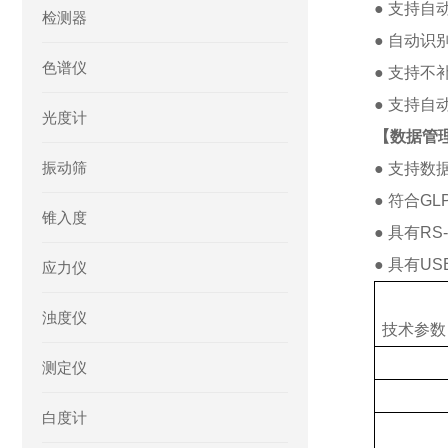
● 支持自
检测器
● 自动识
色谱仪
● 支持
● 支持自
光度计
【数据管
振动筛
● 支持数
● 符合GL
锥入度
● 具有R
● 具有U
应力仪
浊度仪
技术参数
测定仪
白度计