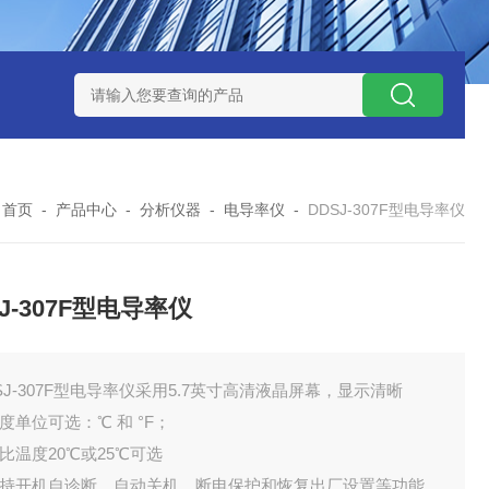
41T型加热搅拌器
加热搅拌器
JB-43TP型加热搅拌器
97215
：
首页
-
产品中心
-
分析仪器
-
电导率仪
-
DDSJ-307F型电导率仪
J-307F型电导率仪
SJ-307F型电导率仪采用5.7英寸高清液晶屏幕，显示清晰
温度单位可选：℃ 和 °F；
参比温度20℃或25℃可选
 支持开机自诊断、自动关机、断电保护和恢复出厂设置等功能