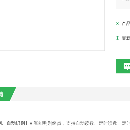
● 
● 
产
●
更
情
测、自动识别】
● 智能判别终点，支持自动读数、定时读数、定