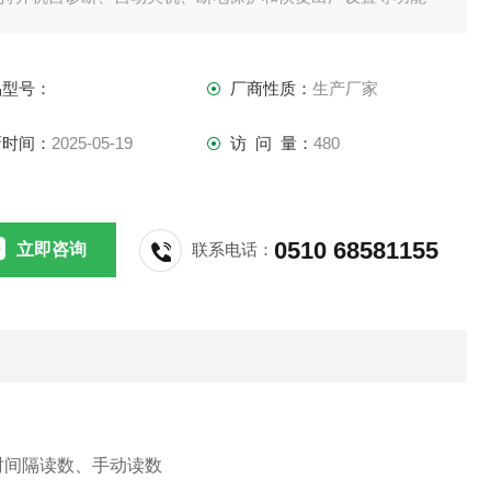
支持固件升级功能，允许功能扩展和个性化要求
支持IP54防护等级
品型号：
厂商性质：
生产厂家
 标配复合电导电极、电极支架、防尘罩和校准溶液
新时间：
2025-05-19
访 问 量：
480
0510 68581155
立即咨询
联系电话：
时间隔读数、手动读数