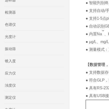
进样器
● 智能判别
● 支持自动/
检测器
● 支持1-5
色谱仪
● 自动识别
+
● 内置Na
、
光度计
● μg/L、m
振动筛
● 测量模式
锥入度
【数据管理，
● 支持数据
应力仪
● 符合GLP
浊度仪
● 具有RS
● 具有US
测定仪