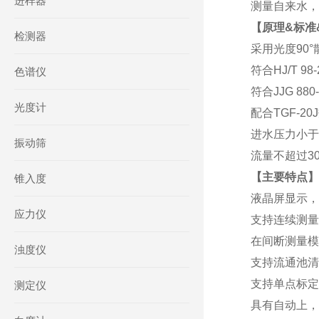
进样器
测量自来水
，
【
原理
&
标准
检测器
采用
光度
90
符合
HJ/T 
色谱仪
符合
JJG 88
光度计
配合
TGF-2
进水压力小于
振动筛
流量不超过
3
【主要特点】
锥入度
液晶屏显示，
应力仪
支持连续测量
在间断测量模
浊度仪
支持
流通池清
支持单点标定
测定仪
具有自动上
，