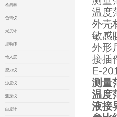
测量范
检测器
温度范
色谱仪
外壳
光度计
敏感
振动筛
外形尺
接插
锥入度
E-2
应力仪
测量范
浊度仪
温度范
测定仪
液接
白度计