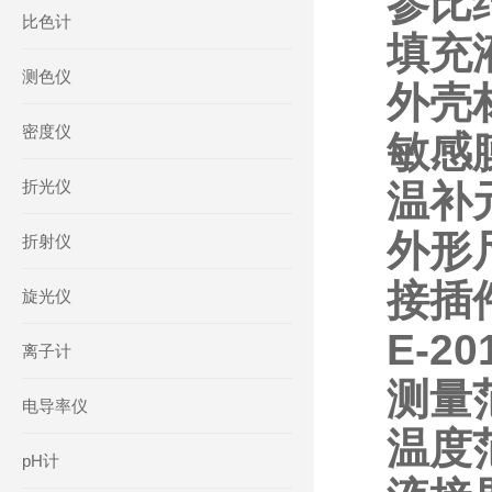
参比结
比色计
填充液
测色仪
外壳
密度仪
敏感
折光仪
温补元
外形尺
折射仪
接插
旋光仪
E-2
离子计
测量范
电导率仪
温度范
pH计