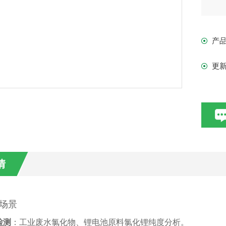
产
更
情
场景
检测
‌：工业废水氯化物、锂电池原料氯化锂纯度分析。