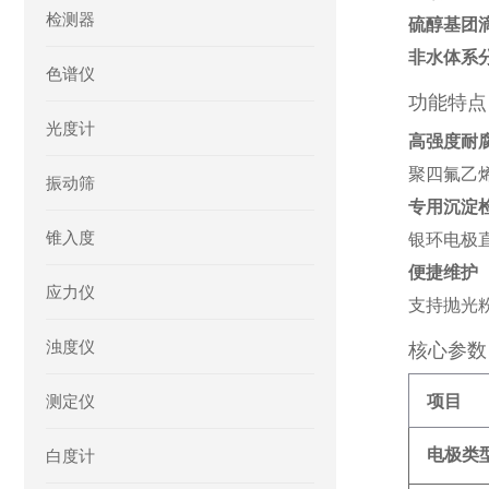
检测器
硫醇基团
非水体系
色谱仪
功能特点
光度计
高强度耐
聚四氟乙
振动筛
专用沉淀
锥入度
银环电极直
便捷维护
应力仪
支持抛光粉
浊度仪
核心参数
测定仪
项目
电极类
白度计