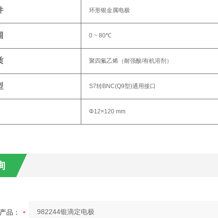
件
环形银金属电极
围
0 ~ 80℃
质
聚四氟乙烯（耐强酸/有机溶剂）
型
S7转BNC(Q9型)通用接口
Φ12×120 mm
询
产品：