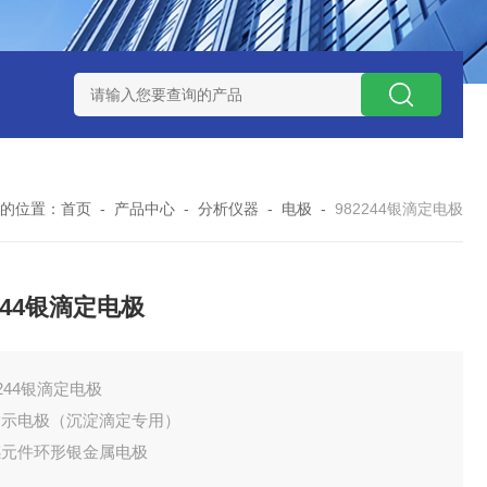
41T型加热搅拌器
加热搅拌器
JB-43TP型加热搅拌器
97215
的位置：
首页
-
产品中心
-
分析仪器
-
电极
-
982244银滴定电极
2244银滴定电极
2244银滴定电极
指示电极（沉淀滴定专用）
感元件‌环形银金属电极