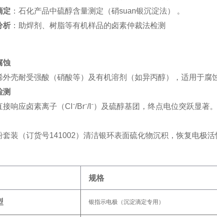
滴定
‌：石化产品中硫醇含量测定（硝suan银沉淀法） 。
分析
‌：助焊剂、树脂等有机样品的卤素仲裁法检测
腐蚀
烯外壳耐受强酸（硝酸等）及有机溶剂（如异丙醇），适用于腐
检测
接响应卤素离子（Cl⁻/Br⁻/I⁻）及硫醇基团，终点电位突跃显著
套装（订货号141002）清洁银环表面硫化物沉积，恢复电极活
规格
型
银指示电极（沉淀滴定专用）