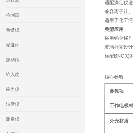
进样器
适配滴定仪进
兼容离子计、
检测器
适用于化工污
典型应用
‌：
色谱仪
采用钨金属作
光度计
玻璃外壳设计
标配BNC(
振动筛
锥入度
核心参数
应力仪
参数项
浊度仪
工作电极
测定仪
外壳材质