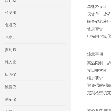
进样器
单盐桥设计
‌：
检测器
仅含单一盐桥
陶瓷砂芯液络
色谱仪
含汞警告
‌：
电极内含氯化
光度计
振动筛
注意事项
锥入度
高温限制
‌：
接口兼容性
‌
应力仪
维护要求
‌：
避免强酸/强
浊度仪
定期检查填充
测定仪
核心参数与结