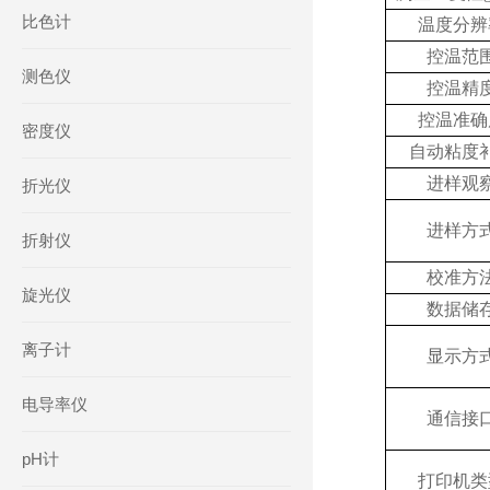
比色计
温度分辨
控温范
测色仪
控温精
控温准确
密度仪
自动粘度
进样观
折光仪
进样方
折射仪
校准方
旋光仪
数据储
离子计
显示方
电导率仪
通信接
pH计
打印机类