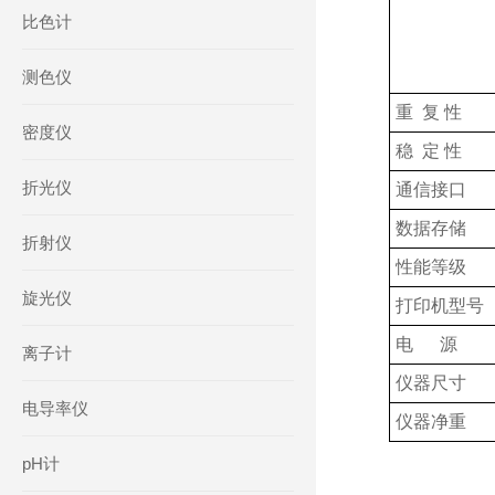
比色计
测色仪
重 复 性
密度仪
稳 定 性
折光仪
通信接口
数据存储
折射仪
性能等级
旋光仪
打印机型号
电 源
离子计
仪器尺寸
电导率仪
仪器净重
pH计