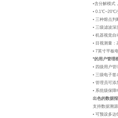
•
含分解模式
•
0.1
℃
~20
℃
/
•
三种熔点判
•
三级滤波深
•
机器视觉自
•
目视测量：
•
7英寸平板
*的用户管理
•
四级用户管
•
三级电子签
•
管理员可添
•
系统级保障
出色的数据报
支持数据溯源
•
可预设多达