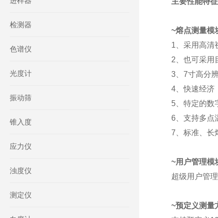
进样器
主要性能特征
检测器
~熔点测量模
1、
采用高清
色谱仪
2、
也可采用
光度计
3、
7
寸高分
4、
快速经济
振动筛
5、
特定的数
6、
支持多点
锥入度
7、
标准、长
应力仪
~用户管理模
浊度仪
超级用户管理
测定仪
~预定义测量