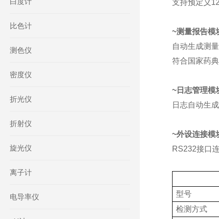
白度计
支持预定义
1
比色计
~测量报告模
自动生成测量
测色仪
符合国家药典
密度仪
~
日志管理模
折光仪
日志自动生成
折射仪
~外设连接模
旋光仪
RS232接
离子计
型号
电导率仪
检测方式