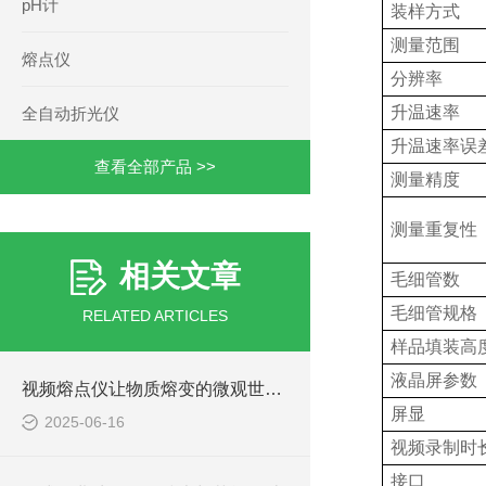
pH计
装样方式
测量范围
熔点仪
分辨率
升温速率
全自动折光仪
升温速率误
查看全部产品 >>
测量精度
测量重复性
相关文章
毛细管数
毛细管规格
RELATED ARTICLES
样品填装高
液晶屏参数
视频熔点仪让物质熔变的微观世界可视化
屏显
2025-06-16
视频录制时
接口